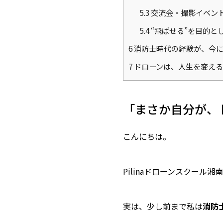
5.3
交流会・撮影イベン
5.4
“飛ばせる”を目的と
6
消防士時代の経験が、今
7
ドローンは、人生を変える
「まさか自分が、
こんにちは。
Pilinaドローンスクール
実は、少し前まで私は
消防