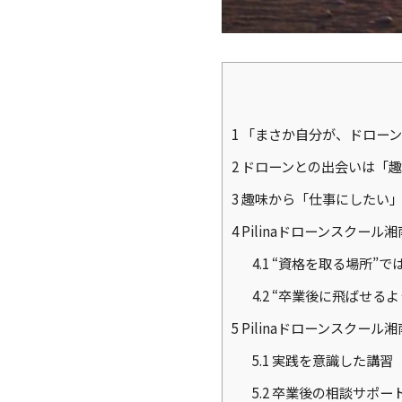
1
「まさか自分が、ドローン
2
ドローンとの出会いは「趣
3
趣味から「仕事にしたい
4
Pilinaドローンスクール
4.1
“資格を取る場所”で
4.2
“卒業後に飛ばせるよ
5
Pilinaドローンスクー
5.1
実践を意識した講習
5.2
卒業後の相談サポー