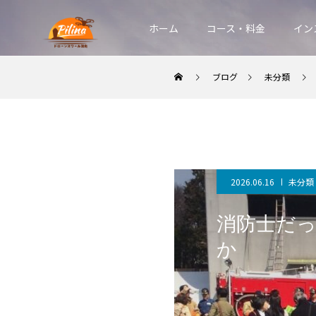
ホーム
コース・料金
イン
ブログ
未分類
2026.06.16
未分類
消防士だ
か