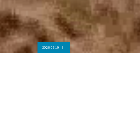
26.06.19
20
6月限定｜【国家資格取得応援キャンペーン】
テレビで活躍する
長嶋一茂さんも取得 ！
国家資格を目指すなら