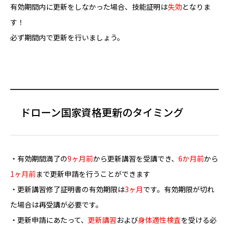
有効期間内に更新をしなかった場合、技能証明は
失効
となりま
す！
必ず期間内で更新を行いましょう。
ドローン国家資格更新のタイミング
・有効期間満了の
9ヶ月前
から更新講習を受講でき、
6か月前
から
1ヶ月前
まで更新申請を行うことができます
・更新講習修了証明書の有効期限は
3ヶ月
です。有効期限が切れ
た場合は再受講が必要です。
・更新申請にあたって、
更新講習
および
身体適性検査
を受ける必