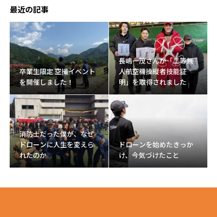
最近の記事
長嶋一茂さんが「二等無
卒業生限定 空撮イベント
人航空機操縦者技能証
を開催しました！
明」を取得されました
消防士だった僕が、なぜ
ドローンに人生を変えら
ドローンを始めたきっか
れたのか
け、今気づけたこと